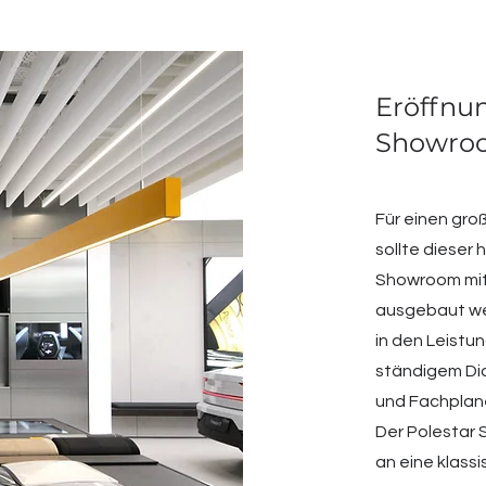
Eröffnu
Showroo
Für einen gro
sollte dieser
Showroom mitt
ausgebaut we
in den Leistu
ständigem Dia
und Fachplan
Der Polestar 
an eine klass