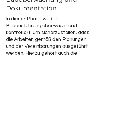
Dokumentation
In dieser Phase wird die
Bauausführung überwacht und
kontrolliert, um sicherzustellen, dass
die Arbeiten gemäß den Planungen
und der Vereinbarungen ausgeführt
werden. Hierzu gehört auch die
Prüfung von Bauqualität, -kosten
und -zeiten. Zudem wird die
gesamte Dokumentation des
Bauvorhabens erstellt, um eine
lückenlose Nachverfolgbarkeit zu
gewährleisten.
Leistungsphase 09 :
Objektbetreuung und
Dokumentation
Nach Abschluss der Bauarbeiten