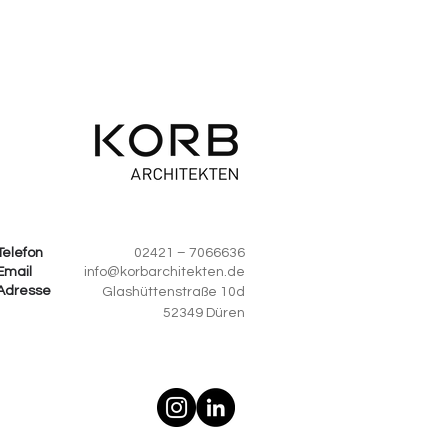
Telefon
02421 – 7066636
Email
info@korbarchitekten.de
Adresse
Glashüttenstraße 10d
52349 Düren