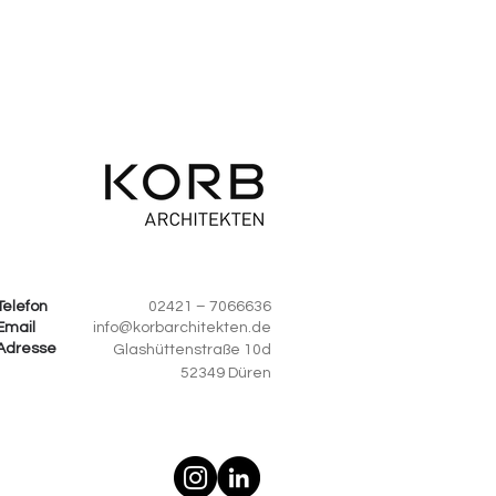
Telefon
02421 – 7066636
Email
info@korbarchitekten.de
Adresse
Glashüttenstraße 10d
52349 Düren