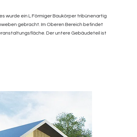
s wurde ein L Förmiger Baukörper tribünenartig
schweben gebracht. Im Oberen Bereich befindet
eranstaltungsfläche. Der untere Gebäudeteil ist